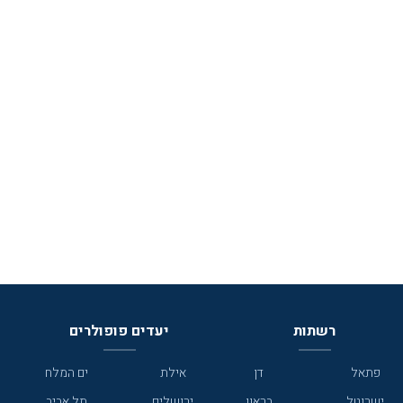
רשתות
יעדים פופולרים
פתאל
דן
אילת
ים המלח
ישרוטל
בראון
ירושלים
תל אביב