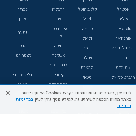
אסטרל
קלאב הוטל
הרצליה
טבריה
אוליב
Vert
נצרת
צפון
icHotels
פרימה
אירוח כפרי
נתניה
צפון
אורכידאה
דניאל
חיפה
מרכז
ישרוטל יוקרה
קיסר
אשקלון
מצפה רמון
גרנד
אטלס
זיכרון יעקב
גדרה
7 מיינדס
סמארט
קיסריה
גליל מערבי
הרברט סמואל
סטאי
פתח תקווה
רעננה
ג'יקוב
אברהם
לידיעתך, באתר זה נעשה שימוש בקבצי Cookies המשך גלישה
אירוח כפרי
מלונות ללא
בת-ים
באתר מהווה הסכמה לשימוש זה, למידע נוסף ניתן לעיין
במדיניות
מטיילים
דרום
רשת
פרטיות
באר שבע
אשדוד
C HOTEL
קראון פלאזה
רמת גן
נהריה
אפריקה ישראל
רוקסון
מעלות
אדם
Adar
עכו