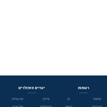
רשתות
יעדים פופולרים
פתאל
דן
אילת
ים המלח
ישרוטל
בראון
ירושלים
תל אביב