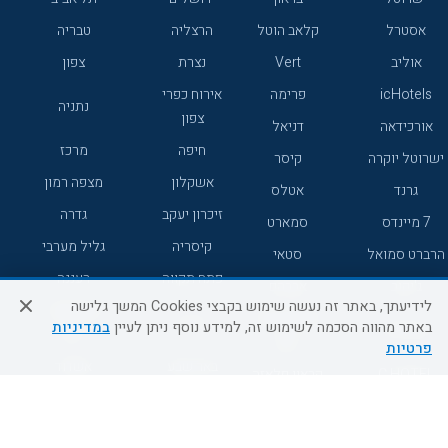
אסטרל
קלאב הוטל
הרצליה
טבריה
אוליב
Vert
נצרת
צפון
icHotels
פרימה
אירוח כפרי
נתניה
צפון
אורכידאה
דניאל
חיפה
מרכז
ישרוטל יוקרה
קיסר
אשקלון
מצפה רמון
גרנד
אטלס
זיכרון יעקב
גדרה
7 מיינדס
סמארט
קיסריה
גליל מערבי
הרברט סמואל
סטאי
פתח תקווה
רעננה
ג'יקוב
אברהם
לידיעתך, באתר זה נעשה שימוש בקבצי Cookies המשך גלישה
אירוח כפרי
מלונות ללא
בת-ים
באתר מהווה הסכמה לשימוש זה, למידע נוסף ניתן לעיין
במדיניות
מטיילים
דרום
רשת
פרטיות
באר שבע
אשדוד
C HOTEL
קראון פלאזה
רמת גן
נהריה
אפריקה ישראל
רוקסון
מעלות
אדם
Adar
עכו