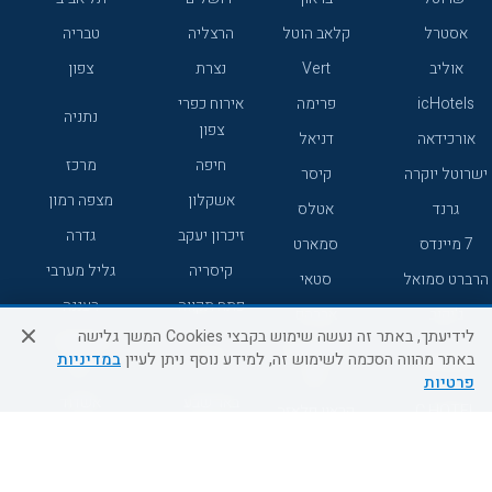
אסטרל
קלאב הוטל
הרצליה
טבריה
אוליב
Vert
נצרת
צפון
icHotels
פרימה
אירוח כפרי
נתניה
צפון
אורכידאה
דניאל
חיפה
מרכז
ישרוטל יוקרה
קיסר
אשקלון
מצפה רמון
גרנד
אטלס
זיכרון יעקב
גדרה
7 מיינדס
סמארט
קיסריה
גליל מערבי
הרברט סמואל
סטאי
פתח תקווה
רעננה
ג'יקוב
אברהם
לידיעתך, באתר זה נעשה שימוש בקבצי Cookies המשך גלישה
אירוח כפרי
מלונות ללא
בת-ים
באתר מהווה הסכמה לשימוש זה, למידע נוסף ניתן לעיין
במדיניות
מטיילים
דרום
רשת
פרטיות
באר שבע
אשדוד
C HOTEL
קראון פלאזה
רמת גן
נהריה
אפריקה ישראל
רוקסון
מעלות
אדם
Adar
עכו