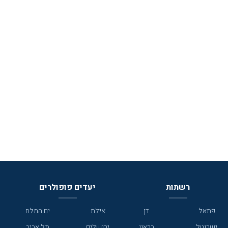
רשתות
יעדים פופולרים
פתאל
דן
אילת
ים המלח
ישרוטל
בראון
ירושלים
תל אביב