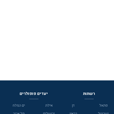
רשתות
יעדים פופולרים
פתאל
דן
אילת
ים המלח
ישרוטל
בראון
ירושלים
תל אביב