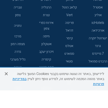
אסטרל
קלאב הוטל
הרצליה
טבריה
אוליב
Vert
נצרת
צפון
icHotels
פרימה
אירוח כפרי
נתניה
צפון
אורכידאה
דניאל
חיפה
מרכז
ישרוטל יוקרה
קיסר
אשקלון
מצפה רמון
גרנד
אטלס
זיכרון יעקב
גדרה
7 מיינדס
סמארט
קיסריה
גליל מערבי
הרברט סמואל
סטאי
פתח תקווה
רעננה
ג'יקוב
אברהם
לידיעתך, באתר זה נעשה שימוש בקבצי Cookies המשך גלישה
אירוח כפרי
מלונות ללא
בת-ים
באתר מהווה הסכמה לשימוש זה, למידע נוסף ניתן לעיין
במדיניות
מטיילים
דרום
רשת
פרטיות
באר שבע
אשדוד
C HOTEL
קראון פלאזה
רמת גן
נהריה
אפריקה ישראל
רוקסון
מעלות
אדם
Adar
עכו