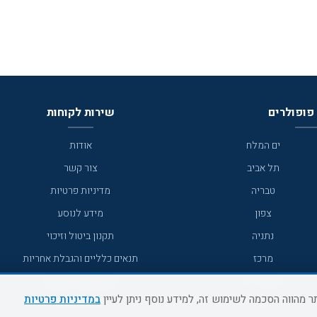
פופולרים
שירות לקוחות
ים המלח
אודות
תל אביב
צור קשר
טבריה
מדיניות פרטיות
צפון
מידע לנוסע
נתניה
תקנון ביטול וזיכוי
מרכז
תנאים כלליים והגבלת אחריות
מצפה רמון
תקנון מועדון לקוחות
במדיניות פרטיות
גדרה
מדריך היעדים