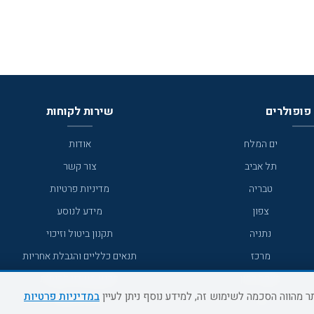
פופולרים
שירות לקוחות
ים המלח
אודות
תל אביב
צור קשר
טבריה
מדיניות פרטיות
צפון
מידע לנוסע
נתניה
תקנון ביטול וזיכוי
מרכז
תנאים כלליים והגבלת אחריות
מצפה רמון
תקנון מועדון לקוחות
במדיניות פרטיות
גדרה
מדריך היעדים