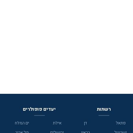
רשתות
יעדים פופולרים
פתאל
דן
אילת
ים המלח
ישרוטל
בראון
ירושלים
תל אביב