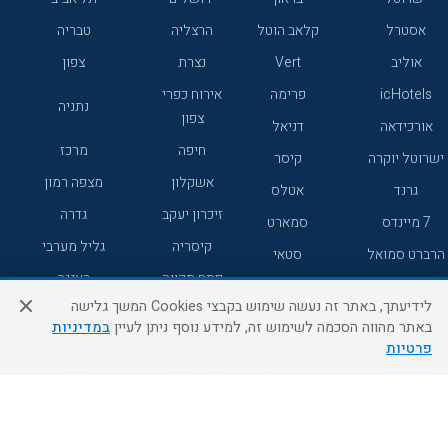
אסטרל
קלאב הוטל
הרצליה
טבריה
אוליב
Vert
נצרת
צפון
icHotels
פרימה
אירוח כפרי
נתניה
צפון
אורכידאה
דניאל
חיפה
מרכז
ישרוטל יוקרה
קיסר
אשקלון
מצפה רמון
גרנד
אטלס
זיכרון יעקב
גדרה
7 מיינדס
סמארט
קיסריה
גליל מערבי
הרברט סמואל
סטאי
פתח תקווה
רעננה
ג'יקוב
אברהם
לידיעתך, באתר זה נעשה שימוש בקבצי Cookies המשך גלישה
אירוח כפרי
מלונות ללא
בת-ים
באתר מהווה הסכמה לשימוש זה, למידע נוסף ניתן לעיין
במדיניות
מטיילים
דרום
רשת
פרטיות
באר שבע
אשדוד
C HOTEL
קראון פלאזה
רמת גן
נהריה
אפריקה ישראל
רוקסון
מעלות
אדם
Adar
עכו