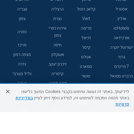
אסטרל
קלאב הוטל
הרצליה
טבריה
אוליב
Vert
נצרת
צפון
icHotels
פרימה
אירוח כפרי
נתניה
צפון
אורכידאה
דניאל
חיפה
מרכז
ישרוטל יוקרה
קיסר
אשקלון
מצפה רמון
גרנד
אטלס
זיכרון יעקב
גדרה
7 מיינדס
סמארט
קיסריה
גליל מערבי
הרברט סמואל
סטאי
פתח תקווה
רעננה
ג'יקוב
אברהם
לידיעתך, באתר זה נעשה שימוש בקבצי Cookies המשך גלישה
אירוח כפרי
מלונות ללא
בת-ים
באתר מהווה הסכמה לשימוש זה, למידע נוסף ניתן לעיין
במדיניות
מטיילים
דרום
רשת
פרטיות
באר שבע
אשדוד
C HOTEL
קראון פלאזה
רמת גן
נהריה
אפריקה ישראל
רוקסון
מעלות
אדם
Adar
עכו