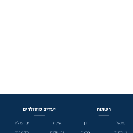
רשתות
יעדים פופולרים
פתאל
דן
אילת
ים המלח
ישרוטל
בראון
ירושלים
תל אביב