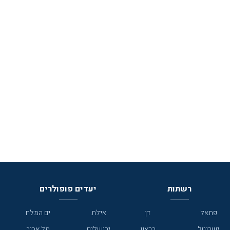
רשתות
יעדים פופולרים
פתאל
דן
אילת
ים המלח
ישרוטל
בראון
ירושלים
תל אביב