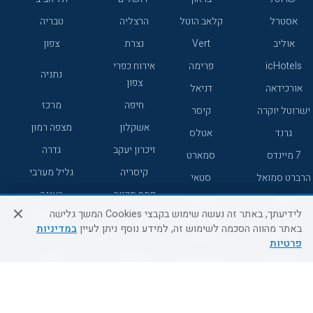
אסטרל
קלאב הוטל
הרצליה
טבריה
אוליב
Vert
נצרת
צפון
icHotels
פרימה
אירוח כפרי
נתניה
צפון
אורכידאה
דניאל
חיפה
מרכז
ישרוטל יוקרה
קיסר
אשקלון
מצפה רמון
גרנד
אטלס
זיכרון יעקב
גדרה
7 מיינדס
סמארט
קיסריה
גליל מערבי
הרברט סמואל
סטאי
פתח תקווה
רעננה
ג'יקוב
אברהם
לידיעתך, באתר זה נעשה שימוש בקבצי Cookies המשך גלישה
אירוח כפרי
מלונות ללא
בת-ים
באתר מהווה הסכמה לשימוש זה, למידע נוסף ניתן לעיין
במדיניות
מטיילים
דרום
רשת
פרטיות
באר שבע
אשדוד
C HOTEL
קראון פלאזה
רמת גן
נהריה
אפריקה ישראל
רוקסון
מעלות
אדם
Adar
עכו