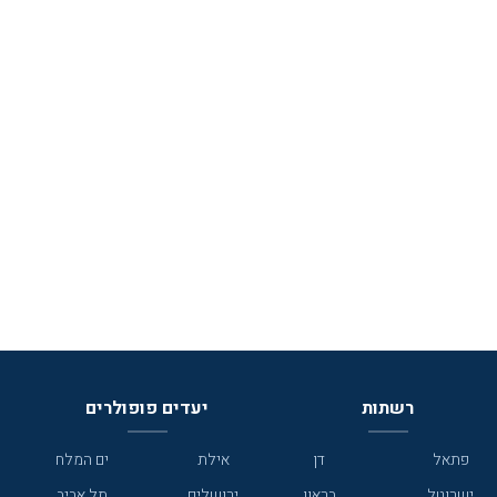
רשתות
יעדים פופולרים
פתאל
דן
אילת
ים המלח
ישרוטל
בראון
ירושלים
תל אביב