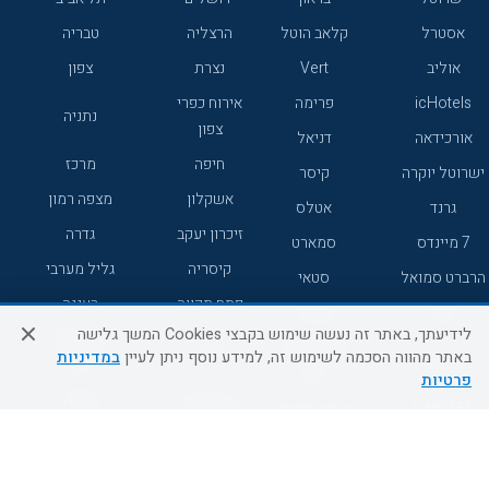
אסטרל
קלאב הוטל
הרצליה
טבריה
אוליב
Vert
נצרת
צפון
icHotels
פרימה
אירוח כפרי
נתניה
צפון
אורכידאה
דניאל
חיפה
מרכז
ישרוטל יוקרה
קיסר
אשקלון
מצפה רמון
גרנד
אטלס
זיכרון יעקב
גדרה
7 מיינדס
סמארט
קיסריה
גליל מערבי
הרברט סמואל
סטאי
פתח תקווה
רעננה
ג'יקוב
אברהם
לידיעתך, באתר זה נעשה שימוש בקבצי Cookies המשך גלישה
אירוח כפרי
מלונות ללא
בת-ים
באתר מהווה הסכמה לשימוש זה, למידע נוסף ניתן לעיין
במדיניות
מטיילים
דרום
רשת
פרטיות
באר שבע
אשדוד
C HOTEL
קראון פלאזה
רמת גן
נהריה
אפריקה ישראל
רוקסון
מעלות
אדם
Adar
עכו