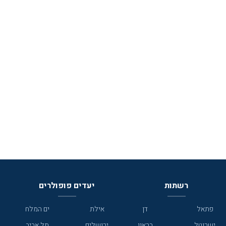
רשתות
יעדים פופולרים
פתאל
דן
אילת
ים המלח
ישרוטל
בראון
ירושלים
תל אביב