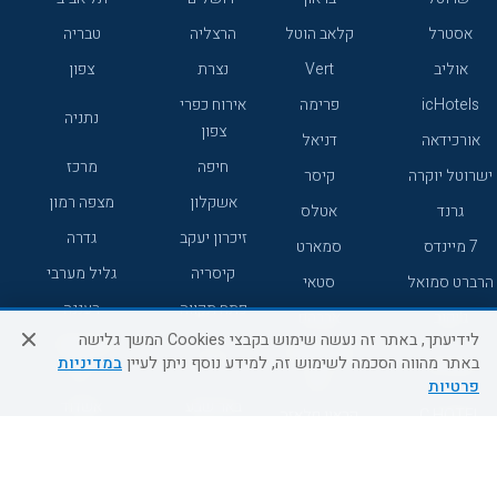
אסטרל
קלאב הוטל
הרצליה
טבריה
אוליב
Vert
נצרת
צפון
icHotels
פרימה
אירוח כפרי
נתניה
צפון
אורכידאה
דניאל
חיפה
מרכז
ישרוטל יוקרה
קיסר
אשקלון
מצפה רמון
גרנד
אטלס
זיכרון יעקב
גדרה
7 מיינדס
סמארט
קיסריה
גליל מערבי
הרברט סמואל
סטאי
פתח תקווה
רעננה
ג'יקוב
אברהם
לידיעתך, באתר זה נעשה שימוש בקבצי Cookies המשך גלישה
אירוח כפרי
מלונות ללא
בת-ים
באתר מהווה הסכמה לשימוש זה, למידע נוסף ניתן לעיין
במדיניות
מטיילים
דרום
רשת
פרטיות
באר שבע
אשדוד
C HOTEL
קראון פלאזה
רמת גן
נהריה
אפריקה ישראל
רוקסון
מעלות
אדם
Adar
עכו