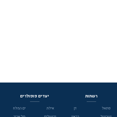
רשתות
יעדים פופולרים
פתאל
דן
אילת
ים המלח
ישרוטל
בראון
ירושלים
תל אביב