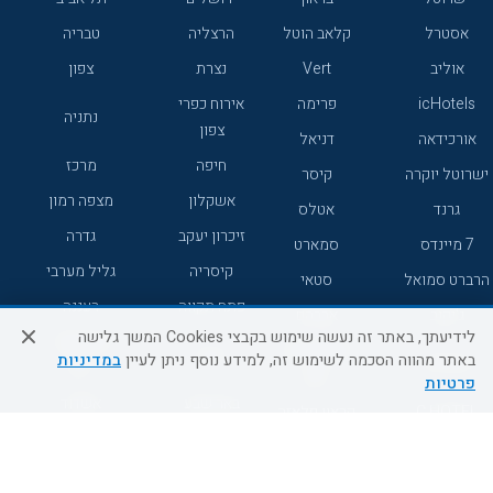
אסטרל
קלאב הוטל
הרצליה
טבריה
אוליב
Vert
נצרת
צפון
icHotels
פרימה
אירוח כפרי
נתניה
צפון
אורכידאה
דניאל
חיפה
מרכז
ישרוטל יוקרה
קיסר
אשקלון
מצפה רמון
גרנד
אטלס
זיכרון יעקב
גדרה
7 מיינדס
סמארט
קיסריה
גליל מערבי
הרברט סמואל
סטאי
פתח תקווה
רעננה
ג'יקוב
אברהם
לידיעתך, באתר זה נעשה שימוש בקבצי Cookies המשך גלישה
אירוח כפרי
מלונות ללא
בת-ים
באתר מהווה הסכמה לשימוש זה, למידע נוסף ניתן לעיין
במדיניות
מטיילים
דרום
רשת
פרטיות
באר שבע
אשדוד
C HOTEL
קראון פלאזה
רמת גן
נהריה
אפריקה ישראל
רוקסון
מעלות
אדם
Adar
עכו