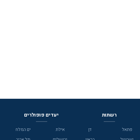
רשתות
יעדים פופולרים
פתאל
דן
אילת
ים המלח
ישרוטל
בראון
ירושלים
תל אביב