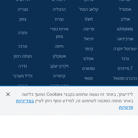
אסטרל
קלאב הוטל
הרצליה
טבריה
אוליב
Vert
נצרת
צפון
icHotels
פרימה
אירוח כפרי
נתניה
צפון
אורכידאה
דניאל
חיפה
מרכז
ישרוטל יוקרה
קיסר
אשקלון
מצפה רמון
גרנד
אטלס
זיכרון יעקב
גדרה
7 מיינדס
סמארט
קיסריה
גליל מערבי
הרברט סמואל
סטאי
פתח תקווה
רעננה
ג'יקוב
אברהם
לידיעתך, באתר זה נעשה שימוש בקבצי Cookies המשך גלישה
אירוח כפרי
מלונות ללא
בת-ים
באתר מהווה הסכמה לשימוש זה, למידע נוסף ניתן לעיין
במדיניות
מטיילים
דרום
רשת
פרטיות
באר שבע
אשדוד
C HOTEL
קראון פלאזה
רמת גן
נהריה
אפריקה ישראל
רוקסון
מעלות
אדם
Adar
עכו