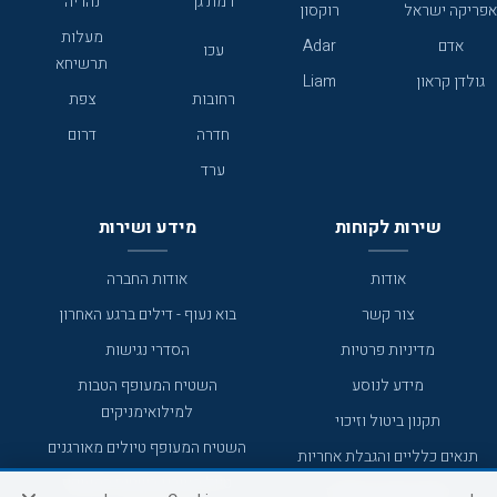
רמת גן
נהריה
אפריקה ישראל
רוקסון
מעלות
אדם
Adar
עכו
תרשיחא
גולדן קראון
Liam
רחובות
צפת
חדרה
דרום
ערד
שירות לקוחות
מידע ושירות
אודות
אודות החברה
צור קשר
בוא נעוף - דילים ברגע האחרון
מדיניות פרטיות
הסדרי נגישות
מידע לנוסע
השטיח המעופף הטבות
למילואימניקים
תקנון ביטול וזיכוי
השטיח המעופף טיולים מאורגנים
תנאים כלליים והגבלת אחריות
טיול מאורגן בשטיח המעופף
תקנון מועדון לקוחות