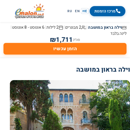
מרכז הזמנות
RU
EN
HE
וילה בראון במושבה
|
2 מבוגרים
|
2 לילות
|
6 אוגוסט
-
8 אוגוסט
|
לינה בלבד
₪
1,711
סה״כ
הזמן עכשיו
וילה בראון במושבה