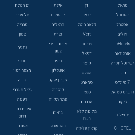
פתאל
דן
אילת
ים המלח
ישרוטל
בראון
ירושלים
תל אביב
אסטרל
קלאב הוטל
הרצליה
טבריה
אוליב
Vert
נצרת
צפון
icHotels
פרימה
אירוח כפרי
נתניה
צפון
אורכידאה
דניאל
חיפה
מרכז
ישרוטל יוקרה
קיסר
אשקלון
מצפה רמון
גרנד
אטלס
זיכרון יעקב
גדרה
7 מיינדס
סמארט
קיסריה
גליל מערבי
הרברט סמואל
סטאי
פתח תקווה
רעננה
ג'יקוב
אברהם
אירוח כפרי
מלונות ללא
בת-ים
מטיילים
דרום
רשת
באר שבע
אשדוד
C HOTEL
קראון פלאזה