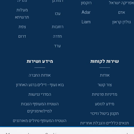
רמת גן
נהריה
אפריקה ישראל
רוקסון
מעלות
אדם
Adar
עכו
תרשיחא
גולדן קראון
Liam
רחובות
צפת
חדרה
דרום
ערד
שירות לקוחות
מידע ושירות
אודות
אודות החברה
צור קשר
בוא נעוף - דילים ברגע האחרון
מדיניות פרטיות
הסדרי נגישות
מידע לנוסע
השטיח המעופף הטבות
למילואימניקים
תקנון ביטול וזיכוי
השטיח המעופף טיולים מאורגנים
תנאים כלליים והגבלת אחריות
טיול מאורגן בשטיח המעופף
תקנון מועדון לקוחות