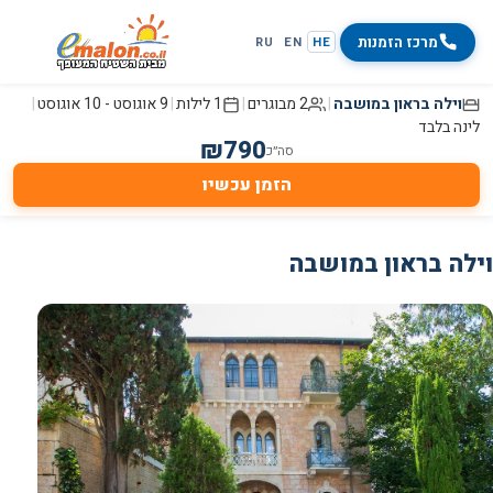
מרכז הזמנות
RU
EN
HE
וילה בראון במושבה
|
2 מבוגרים
|
1 לילות
|
9 אוגוסט
-
10 אוגוסט
|
לינה בלבד
₪
790
סה״כ
הזמן עכשיו
וילה בראון במושבה