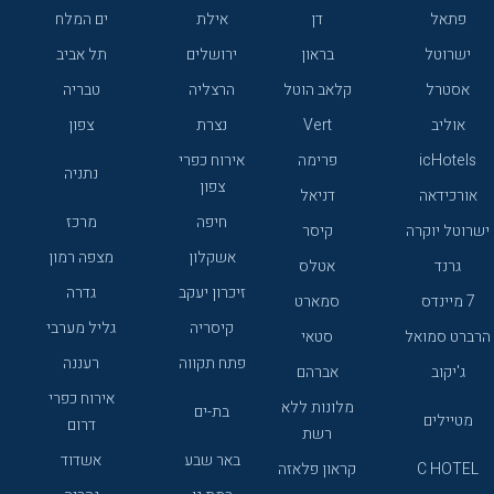
פתאל
דן
אילת
ים המלח
ישרוטל
בראון
ירושלים
תל אביב
אסטרל
קלאב הוטל
הרצליה
טבריה
אוליב
Vert
נצרת
צפון
icHotels
פרימה
אירוח כפרי
נתניה
צפון
אורכידאה
דניאל
חיפה
מרכז
ישרוטל יוקרה
קיסר
אשקלון
מצפה רמון
גרנד
אטלס
זיכרון יעקב
גדרה
7 מיינדס
סמארט
קיסריה
גליל מערבי
הרברט סמואל
סטאי
פתח תקווה
רעננה
ג'יקוב
אברהם
אירוח כפרי
מלונות ללא
בת-ים
מטיילים
דרום
רשת
באר שבע
אשדוד
C HOTEL
קראון פלאזה