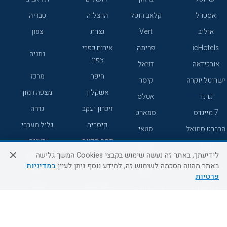
אסטרל
קלאב הוטל
הרצליה
טבריה
אוליב
Vert
נצרת
צפון
icHotels
פרימה
אירוח כפרי
נתניה
צפון
אורכידאה
דניאל
חיפה
מרכז
ישרוטל יוקרה
קיסר
אשקלון
מצפה רמון
גרנד
אטלס
זיכרון יעקב
גדרה
7 מיינדס
סמארט
קיסריה
גליל מערבי
הרברט סמואל
סטאי
פתח תקווה
רעננה
ג'יקוב
אברהם
לידיעתך, באתר זה נעשה שימוש בקבצי Cookies המשך גלישה
אירוח כפרי
מלונות ללא
בת-ים
באתר מהווה הסכמה לשימוש זה, למידע נוסף ניתן לעיין
במדיניות
מטיילים
דרום
רשת
פרטיות
באר שבע
אשדוד
C HOTEL
קראון פלאזה
רמת גן
נהריה
אפריקה ישראל
רוקסון
מעלות
אדם
Adar
עכו