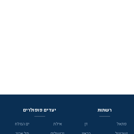
רשתות
יעדים פופולרים
פתאל
דן
אילת
ים המלח
ישרוטל
בראון
ירושלים
תל אביב