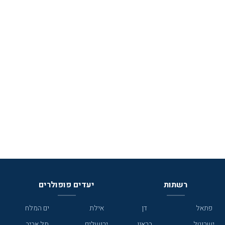
רשתות
יעדים פופולרים
פתאל
דן
אילת
ים המלח
ישרוטל
בראון
ירושלים
תל אביב