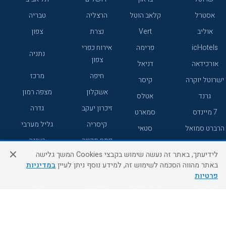
אסטרל
קלאב הוטל
הרצליה
טבריה
אוליב
Vert
נצרת
צפון
icHotels
פרימה
אירוח כפרי
נתניה
צפון
אורכידאה
דניאל
חיפה
מרכז
ישרוטל יוקרה
קיסר
אשקלון
מצפה רמון
גרנד
אטלס
זיכרון יעקב
גדרה
7 מיינדס
סמארט
קיסריה
גליל מערבי
הרברט סמואל
סטאי
פתח תקווה
רעננה
ג'יקוב
אברהם
לידיעתך, באתר זה נעשה שימוש בקבצי Cookies המשך גלישה
אירוח כפרי
מלונות ללא
בת-ים
באתר מהווה הסכמה לשימוש זה, למידע נוסף ניתן לעיין
במדיניות
מטיילים
דרום
רשת
פרטיות
באר שבע
אשדוד
C HOTEL
קראון פלאזה
רמת גן
נהריה
אפריקה ישראל
רוקסון
מעלות
אדם
Adar
עכו