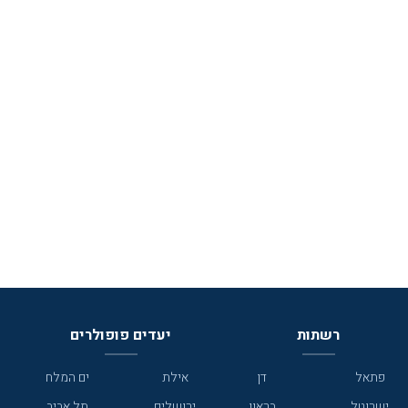
רשתות
יעדים פופולרים
פתאל
דן
אילת
ים המלח
ישרוטל
בראון
ירושלים
תל אביב