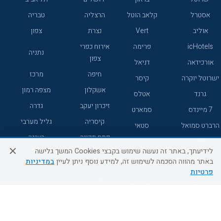
אסטרל
קלאב הוטל
הרצליה
טבריה
אוליב
Vert
נצרת
צפון
icHotels
פרימה
אירוח כפרי
נתניה
צפון
אורכידאה
דניאל
חיפה
מרכז
ישרוטל יוקרה
קיסר
אשקלון
מצפה רמון
גרנד
אטלס
זיכרון יעקב
גדרה
7 מיינדס
סמארט
קיסריה
גליל מערבי
הרברט סמואל
סטאי
פתח תקווה
רעננה
ג'יקוב
אברהם
לידיעתך, באתר זה נעשה שימוש בקבצי Cookies המשך גלישה
אירוח כפרי
מלונות ללא
בת-ים
באתר מהווה הסכמה לשימוש זה, למידע נוסף ניתן לעיין
במדיניות
מטיילים
דרום
רשת
פרטיות
באר שבע
אשדוד
C HOTEL
קראון פלאזה
רמת גן
נהריה
אפריקה ישראל
רוקסון
מעלות
אדם
Adar
עכו