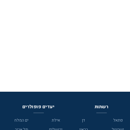
רשתות
יעדים פופולרים
פתאל
דן
אילת
ים המלח
ישרוטל
בראון
ירושלים
תל אביב