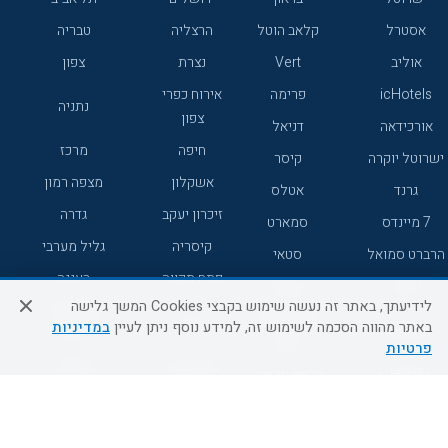
אסטרל
קלאב הוטל
הרצליה
טבריה
אוליב
Vert
נצרת
צפון
icHotels
פרימה
אירוח כפרי
נתניה
צפון
אורכידאה
דניאל
חיפה
מרכז
ישרוטל יוקרה
קיסר
אשקלון
מצפה רמון
גרנד
אטלס
זיכרון יעקב
גדרה
7 מיינדס
סמארט
קיסריה
גליל מערבי
הרברט סמואל
סטאי
פתח תקווה
רעננה
ג'יקוב
אברהם
לידיעתך, באתר זה נעשה שימוש בקבצי Cookies המשך גלישה
אירוח כפרי
מלונות ללא
בת-ים
באתר מהווה הסכמה לשימוש זה, למידע נוסף ניתן לעיין
במדיניות
מטיילים
דרום
רשת
פרטיות
באר שבע
אשדוד
C HOTEL
קראון פלאזה
רמת גן
נהריה
אפריקה ישראל
רוקסון
מעלות
אדם
Adar
עכו