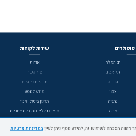
פופולרים
שירות לקוחות
ים המלח
אודות
תל אביב
צור קשר
טבריה
מדיניות פרטיות
צפון
מידע לנוסע
נתניה
תקנון ביטול וזיכוי
מרכז
תנאים כלליים והגבלת אחריות
מצפה רמון
תקנון מועדון לקוחות
במדיניות פרטיות
גדרה
מדריך היעדים