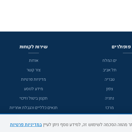
פופולרים
שירות לקוחות
ים המלח
אודות
תל אביב
צור קשר
טבריה
מדיניות פרטיות
צפון
מידע לנוסע
נתניה
תקנון ביטול וזיכוי
מרכז
תנאים כלליים והגבלת אחריות
מצפה רמון
תקנון מועדון לקוחות
במדיניות פרטיות
גדרה
מדריך היעדים