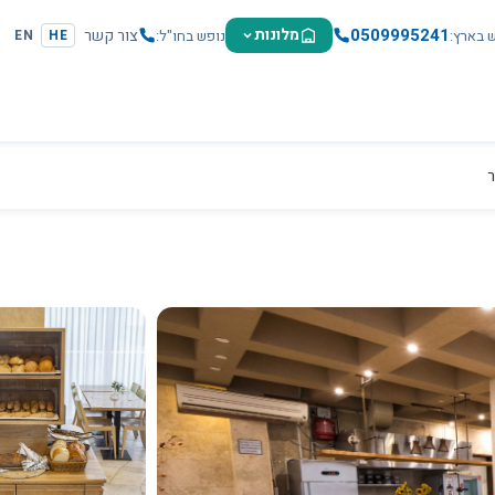
0509995241
מלונות
צור קשר
ש בארץ
נופש בחו"ל
EN
HE
ר