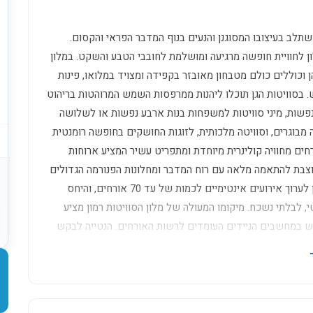
משתלב בעיצובו המסוגנן והנעים בנוף המדבר הפראי והקסום.
 לחוויית חופשה מרגיעה ומושלמת לחובבי הטבע והשקט. במלון
 וכוללים כולם מטבחון מאובזר בקפידה ומצויד במלואו, פינות
יש. בסוויטות הגן תוכלו ליהנות ממרפסות השמש המרוהטות בריהוט
 מודרני. מגוון החדרים כולל חדרי סטודיו המתאימים לאירוח של עד 3 נפשות, מיני סוויטות למשפחות בנות ארבע נפשות או לשלושה
המכילות משפחות בנות 7 נפשות או חמישה מבוגרים, וסוויטה מלכותית, לזוגות החושקים בחופשה רומנטית
חים מחוויה קולינרית מיוחדת ומתפריט עשיר המציע ארוחות
וצבת להתאמה מלאה עם רוח המדבר ומחלונות הפנורמה הגדולים
יוכלו האורחים לצפות בנוף בראשית בזמן הארוחה. במסעדת נוביאנה ניתן לערוך אירועים אינטימיים לכמות של עד 70 אורחים, והיחס
, לבלתי נשכח. מיקומו המעולה של מלון הסוויטות רמון מציע
וש במחשבים הניידים העומדים לרשות האורחים. הנטייה לבקש
חובבי הטבע, חובבי הספורט ומשפחות שחושקות בחופשה שווה
ת טיולים מקצועיים לאורחיו, מטיולי אופניים וג'יפים ועד
ירוח בדואי יוכלו לבקר בחאן השיירות וליהנות מאוכל מסורתי,