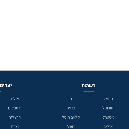
רשתות
יעדים 
פתאל
דן
אילת
ישרוטל
בראון
ירושלים
אסטרל
קלאב הוטל
הרצליה
אוליב
Vert
נצרת