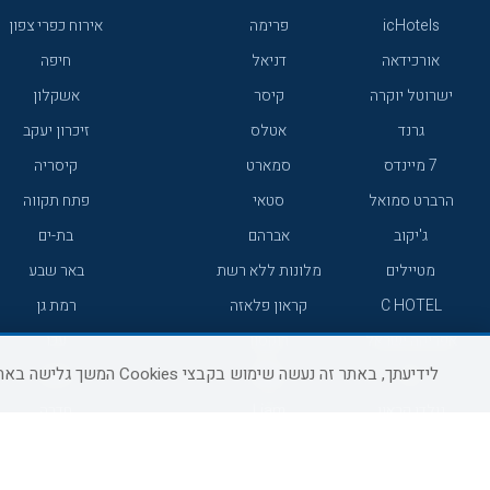
icHotels
פרימה
אירוח כפרי צפון
אורכידאה
דניאל
חיפה
ישרוטל יוקרה
קיסר
אשקלון
גרנד
אטלס
זיכרון יעקב
7 מיינדס
סמארט
קיסריה
הרברט סמואל
סטאי
פתח תקווה
ג'יקוב
אברהם
בת-ים
מטיילים
מלונות ללא רשת
באר שבע
C HOTEL
קראון פלאזה
רמת גן
אפריקה ישראל
רוקסון
עכו
לידיעתך, באתר זה נעשה שימוש בקבצי Cookies המשך גלישה באתר מהווה הסכמה לשימוש זה, למידע נוסף ניתן לעיין
אדם
Adar
רחובות
גולדן קראון
Liam
חדרה
ערד