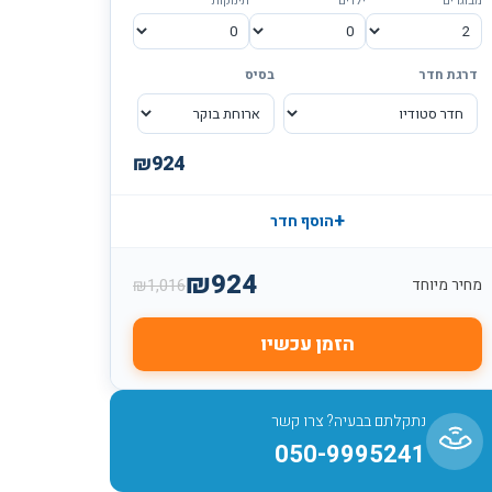
מבוגרים
ילדים
תינוקות
דרגת חדר
בסיס
₪
924
+
הוסף חדר
₪
924
₪
1,016
מחיר מיוחד
הזמן עכשיו
נתקלתם בבעיה? צרו קשר
050-9995241