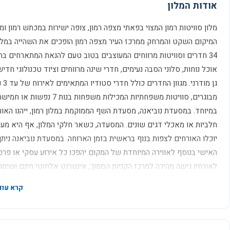
אודות המלון
מלון סוויטות רמון המצוי בפאתי מצפה רמון, צופה ישירות במכתש רמון ו
המיקום השקט והמרחק ממרכז העיר מצפה רמון הופכים את השהייה במלון
34 חדרים וסוויטות מרווחים המעוצבים בטוב טעם להנאת המתארחים בהן
אוכל נוחות, סלוני הסבה נעימים, חדרי שינה מרווחים וציוד טכנולוגי חד
גן
מבוגרים, סוויטות משפחתיות 
במיוחד. במסעדת נוביאנה, מסעדת השף הממוקמת במלון רמון, ייהנו האור
חלביות או מאכלי דגים שונים. המסעדה, כשאר חלקי המלון, אף היא מע
האישי בנוסף לאווירה המיוחדת של המקום יהפכו כל אירוע עסקי או פרטי
לאורחיו גישה מהירה למרכז הקניות הסמוך, אינטרנט אלחוטי חינם ושימ
חופשה מדברית שקטה, הפכה את איזור מצפה רמון למבוקש ביותר עבור 
קרא עוד
לכל נפש המעניקה תמורה מלאה ומעבר לכן. מלון הסוויטות רמון מעניק שירו
לטיולי גמלים, סנפלינג וסיורים מודרכים בנחלי האזור. המבקשים לחוות א
סיפורים מרתקים, מוסיקה אוטנטית ומטקס הקפה הבדואי המסורתי.