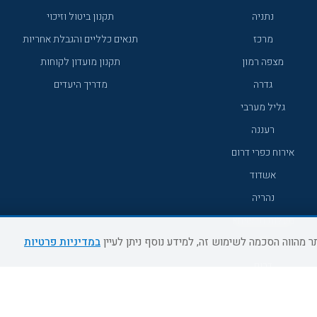
נתניה
תקנון ביטול וזיכוי
מרכז
תנאים כלליים והגבלת אחריות
מצפה רמון
תקנון מועדון לקוחות
גדרה
מדריך היעדים
גליל מערבי
רעננה
אירוח כפרי דרום
אשדוד
נהריה
מעלות תרשיחא
במדיניות פרטיות
צפת
דרום