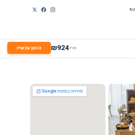
RU
₪
924
הזמן עכשיו
סה״כ