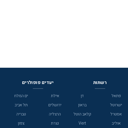
רשתות
יעדים פופולרים
פתאל
דן
אילת
ים המלח
ישרוטל
בראון
ירושלים
תל אביב
אסטרל
קלאב הוטל
הרצליה
טבריה
אוליב
Vert
נצרת
צפון