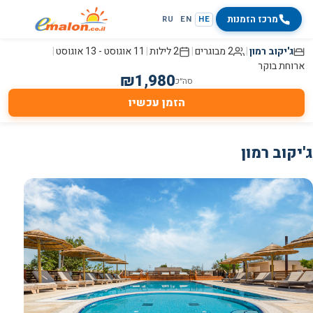
מרכז הזמנות
RU
EN
HE
ג'יקוב רמון
|
2 מבוגרים
|
2 לילות
|
11 אוגוסט
-
13 אוגוסט
|
ארוחת בוקר
₪
1,980
סה״כ
הזמן עכשיו
ג'יקוב רמון