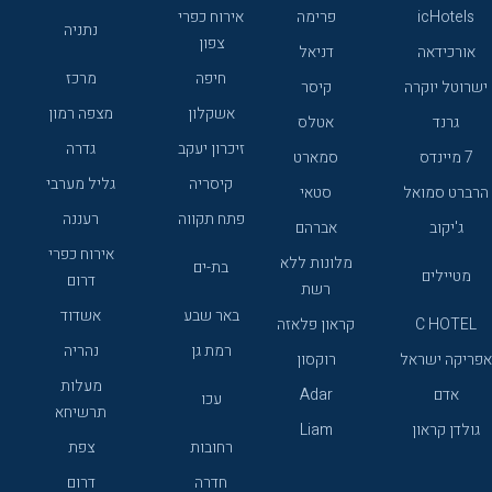
icHotels
פרימה
אירוח כפרי
נתניה
צפון
אורכידאה
דניאל
חיפה
מרכז
ישרוטל יוקרה
קיסר
אשקלון
מצפה רמון
גרנד
אטלס
זיכרון יעקב
גדרה
7 מיינדס
סמארט
קיסריה
גליל מערבי
הרברט סמואל
סטאי
פתח תקווה
רעננה
ג'יקוב
אברהם
אירוח כפרי
מלונות ללא
בת-ים
מטיילים
דרום
רשת
באר שבע
אשדוד
C HOTEL
קראון פלאזה
רמת גן
נהריה
אפריקה ישראל
רוקסון
מעלות
אדם
Adar
עכו
תרשיחא
גולדן קראון
Liam
רחובות
צפת
חדרה
דרום