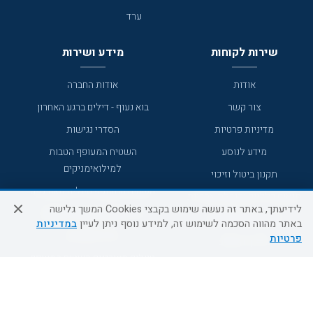
ערד
שירות לקוחות
מידע ושירות
אודות
אודות החברה
צור קשר
בוא נעוף - דילים ברגע האחרון
מדיניות פרטיות
הסדרי נגישות
מידע לנוסע
השטיח המעופף הטבות
למילואימניקים
תקנון ביטול וזיכוי
השטיח המעופף טיולים מאורגנים
תנאים כלליים והגבלת אחריות
לידיעתך, באתר זה נעשה שימוש בקבצי Cookies המשך גלישה
טיול מאורגן בשטיח המעופף
תקנון מועדון לקוחות
באתר מהווה הסכמה לשימוש זה, למידע נוסף ניתן לעיין
במדיניות
טיולי מאורגנים
פרטיות
מדריך היעדים
טיולים מאורגנים השטיח המעופף