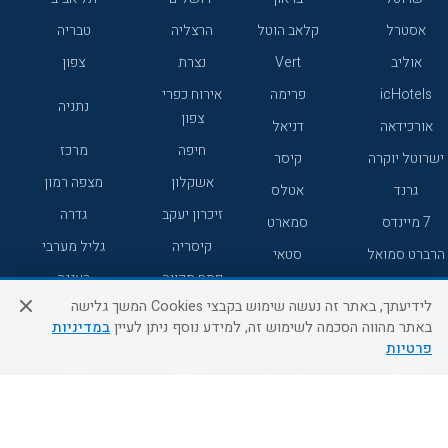
אסטרל
קלאב הוטל
הרצליה
טבריה
אוליב
Vert
נצרת
צפון
icHotels
פרימה
אירוח כפרי
נתניה
צפון
אורכידאה
דניאל
חיפה
מרכז
ישרוטל יוקרה
קיסר
אשקלון
מצפה רמון
גרנד
אטלס
זיכרון יעקב
גדרה
7 מיינדס
סמארט
קיסריה
גליל מערבי
הרברט סמואל
סטאי
פתח תקווה
רעננה
ג'יקוב
אברהם
לידיעתך, באתר זה נעשה שימוש בקבצי Cookies המשך גלישה
אירוח כפרי
מלונות ללא
בת-ים
באתר מהווה הסכמה לשימוש זה, למידע נוסף ניתן לעיין
במדיניות
מטיילים
דרום
רשת
פרטיות
באר שבע
אשדוד
C HOTEL
קראון פלאזה
רמת גן
נהריה
אפריקה ישראל
רוקסון
מעלות
אדם
Adar
עכו