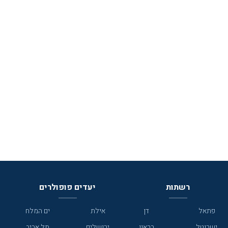
רשתות
יעדים פופולרים
פתאל
דן
אילת
ים המלח
ישרוטל
בראון
ירושלים
תל אביב