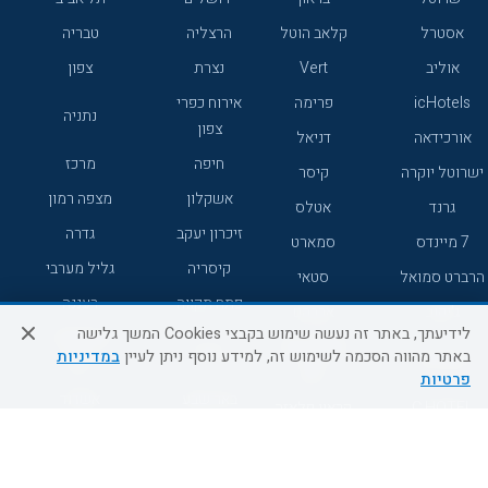
אסטרל
קלאב הוטל
הרצליה
טבריה
אוליב
Vert
נצרת
צפון
icHotels
פרימה
אירוח כפרי
נתניה
צפון
אורכידאה
דניאל
חיפה
מרכז
ישרוטל יוקרה
קיסר
אשקלון
מצפה רמון
גרנד
אטלס
זיכרון יעקב
גדרה
7 מיינדס
סמארט
קיסריה
גליל מערבי
הרברט סמואל
סטאי
פתח תקווה
רעננה
ג'יקוב
אברהם
לידיעתך, באתר זה נעשה שימוש בקבצי Cookies המשך גלישה
אירוח כפרי
מלונות ללא
בת-ים
באתר מהווה הסכמה לשימוש זה, למידע נוסף ניתן לעיין
במדיניות
מטיילים
דרום
רשת
פרטיות
באר שבע
אשדוד
C HOTEL
קראון פלאזה
רמת גן
נהריה
אפריקה ישראל
רוקסון
מעלות
אדם
Adar
עכו