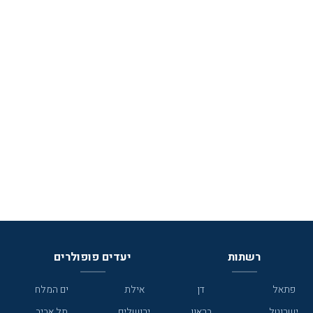
רשתות
יעדים פופולרים
פתאל
דן
אילת
ים המלח
ישרוטל
בראון
ירושלים
תל אביב