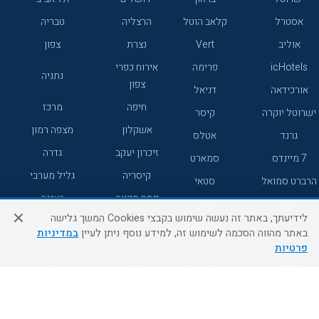
אסטרל
קלאב הוטל
הרצליה
טבריה
אוליב
Vert
נצרת
צפון
icHotels
פרימה
אירוח כפרי
נתניה
צפון
אורכידאה
דניאל
חיפה
מרכז
ישרוטל יוקרה
קיסר
אשקלון
מצפה רמון
גרנד
אטלס
זיכרון יעקב
גדרה
7 מיינדס
סמארט
קיסריה
גליל מערבי
הרברט סמואל
סטאי
פתח תקווה
רעננה
ג'יקוב
אברהם
לידיעתך, באתר זה נעשה שימוש בקבצי Cookies המשך גלישה
אירוח כפרי
מלונות ללא
בת-ים
באתר מהווה הסכמה לשימוש זה, למידע נוסף ניתן לעיין
במדיניות
מטיילים
דרום
רשת
פרטיות
באר שבע
אשדוד
C HOTEL
קראון פלאזה
רמת גן
נהריה
אפריקה ישראל
רוקסון
מעלות
אדם
Adar
עכו