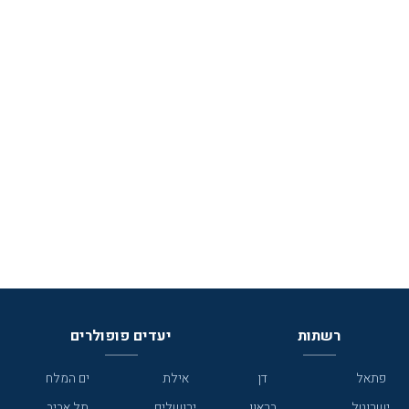
רשתות
יעדים פופולרים
פתאל
דן
אילת
ים המלח
ישרוטל
בראון
ירושלים
תל אביב