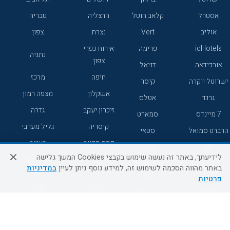
אסטרל
קלאב הוטל
הרצליה
טבריה
אוליב
Vert
נצרת
צפון
icHotels
פרימה
אירוח כפרי
נתניה
צפון
אורכידאה
דניאל
חיפה
מרכז
ישרוטל יוקרה
קיסר
אשקלון
מצפה רמון
גרנד
אטלס
זיכרון יעקב
גדרה
7 מיינדס
סמארט
קיסריה
גליל מערבי
הרברט סמואל
סטאי
פתח תקווה
רעננה
ג'יקוב
אברהם
לידיעתך, באתר זה נעשה שימוש בקבצי Cookies המשך גלישה
אירוח כפרי
מלונות ללא
בת-ים
באתר מהווה הסכמה לשימוש זה, למידע נוסף ניתן לעיין
במדיניות
מטיילים
דרום
רשת
פרטיות
באר שבע
אשדוד
C HOTEL
קראון פלאזה
רמת גן
נהריה
אפריקה ישראל
רוקסון
מעלות
אדם
Adar
עכו