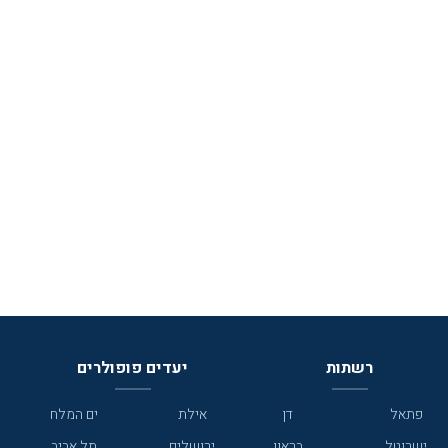
רשתות
יעדים פופולרים
פתאל
דן
אילת
ים המלח
ישרוטל
בראון
ירושלים
תל אביב