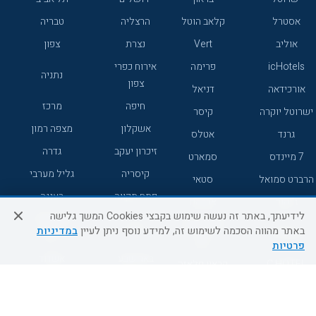
אסטרל
קלאב הוטל
הרצליה
טבריה
אוליב
Vert
נצרת
צפון
icHotels
פרימה
אירוח כפרי
נתניה
צפון
אורכידאה
דניאל
חיפה
מרכז
ישרוטל יוקרה
קיסר
אשקלון
מצפה רמון
גרנד
אטלס
זיכרון יעקב
גדרה
7 מיינדס
סמארט
קיסריה
גליל מערבי
הרברט סמואל
סטאי
פתח תקווה
רעננה
ג'יקוב
אברהם
לידיעתך, באתר זה נעשה שימוש בקבצי Cookies המשך גלישה
אירוח כפרי
מלונות ללא
בת-ים
באתר מהווה הסכמה לשימוש זה, למידע נוסף ניתן לעיין
במדיניות
מטיילים
דרום
רשת
פרטיות
באר שבע
אשדוד
C HOTEL
קראון פלאזה
רמת גן
נהריה
אפריקה ישראל
רוקסון
מעלות
אדם
Adar
עכו