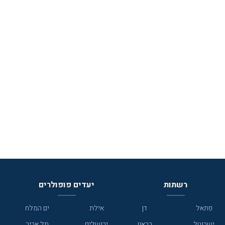
רשתות
יעדים פופולרים
פתאל
דן
אילת
ים המלח
ישרוטל
בראון
ירושלים
תל אביב