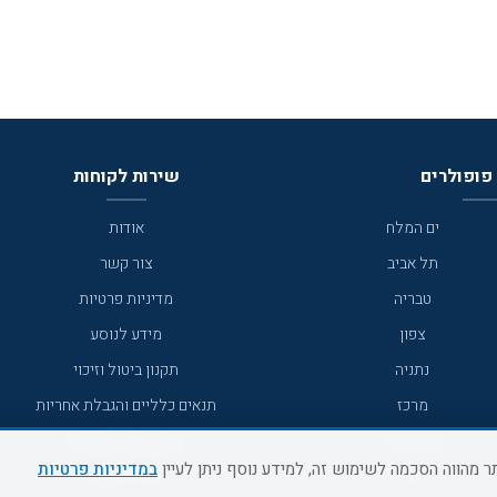
פופולרים
שירות לקוחות
ים המלח
אודות
תל אביב
צור קשר
טבריה
מדיניות פרטיות
צפון
מידע לנוסע
נתניה
תקנון ביטול וזיכוי
מרכז
תנאים כלליים והגבלת אחריות
מצפה רמון
תקנון מועדון לקוחות
במדיניות פרטיות
גדרה
מדריך היעדים