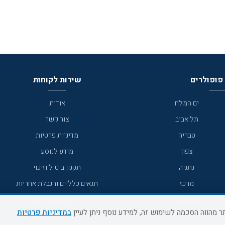
פופולרים
שירות לקוחות
ים המלח
אודות
תל אביב
צור קשר
טבריה
מדיניות פרטיות
צפון
מידע לנוסע
נתניה
תקנון ביטול וזיכוי
מרכז
תנאים כלליים והגבלת אחריות
מצפה רמון
תקנון מועדון לקוחות
במדיניות פרטיות
גדרה
מדריך היעדים