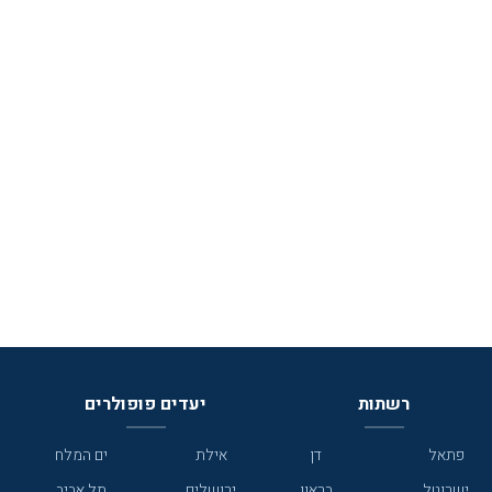
רשתות
יעדים פופולרים
פתאל
דן
אילת
ים המלח
ישרוטל
בראון
ירושלים
תל אביב