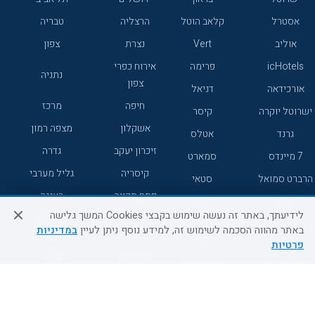
אסטרל
קלאב הוטל
הרצליה
טבריה
אוליב
Vert
נצרת
צפון
icHotels
פרימה
אירוח כפרי
נתניה
צפון
אורכידאה
דניאל
חיפה
מרכז
ישרוטל יוקרה
קיסר
אשקלון
מצפה רמון
גרנד
אטלס
זיכרון יעקב
גדרה
7 מיינדס
סמארט
קיסריה
גליל מערבי
הרברט סמואל
סטאי
פתח תקווה
רעננה
ג'יקוב
אברהם
לידיעתך, באתר זה נעשה שימוש בקבצי Cookies המשך גלישה
אירוח כפרי
מלונות ללא
בת-ים
באתר מהווה הסכמה לשימוש זה, למידע נוסף ניתן לעיין
במדיניות
מטיילים
דרום
רשת
פרטיות
באר שבע
אשדוד
C HOTEL
קראון פלאזה
רמת גן
נהריה
אפריקה ישראל
רוקסון
מעלות
אדם
Adar
עכו