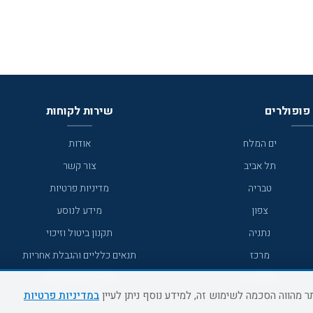
פופולרים
שירות לקוחות
ים המלח
אודות
תל אביב
צור קשר
טבריה
מדיניות פרטיות
צפון
מידע לנוסע
נתניה
תקנון ביטול וזיכוי
מרכז
תנאים כלליים והגבלת אחריות
מצפה רמון
תקנון מועדון לקוחות
במדיניות פרטיות
גדרה
מדריך היעדים