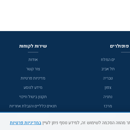
פופולרים
שירות לקוחות
ים המלח
אודות
תל אביב
צור קשר
טבריה
מדיניות פרטיות
צפון
מידע לנוסע
נתניה
תקנון ביטול וזיכוי
מרכז
תנאים כלליים והגבלת אחריות
מצפה רמון
תקנון מועדון לקוחות
במדיניות פרטיות
גדרה
מדריך היעדים