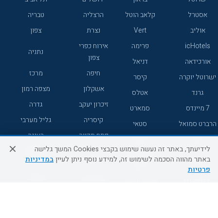
אסטרל
קלאב הוטל
הרצליה
טבריה
אוליב
Vert
נצרת
צפון
icHotels
פרימה
אירוח כפרי
נתניה
צפון
אורכידאה
דניאל
חיפה
מרכז
ישרוטל יוקרה
קיסר
אשקלון
מצפה רמון
גרנד
אטלס
זיכרון יעקב
גדרה
7 מיינדס
סמארט
קיסריה
גליל מערבי
הרברט סמואל
סטאי
פתח תקווה
רעננה
ג'יקוב
אברהם
לידיעתך, באתר זה נעשה שימוש בקבצי Cookies המשך גלישה
אירוח כפרי
מלונות ללא
בת-ים
באתר מהווה הסכמה לשימוש זה, למידע נוסף ניתן לעיין
במדיניות
מטיילים
דרום
רשת
פרטיות
באר שבע
אשדוד
C HOTEL
קראון פלאזה
רמת גן
נהריה
אפריקה ישראל
רוקסון
מעלות
אדם
Adar
עכו