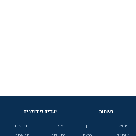
רשתות
יעדים פופולרים
פתאל
דן
אילת
ים המלח
ישרוטל
בראון
ירושלים
תל אביב