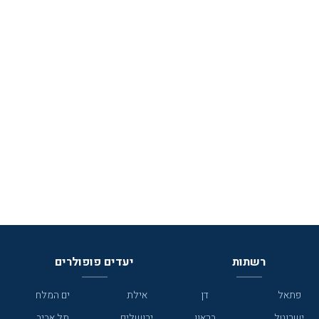
רשתות
יעדים פופולרים
פתאל
דן
אילת
ים המלח
ישרוטל
בראון
ירושלים
תל אביב