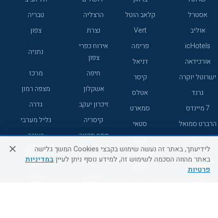
אסטרל
קלאב הוטל
הרצליה
טבריה
אוליב
Vert
נצרת
צפון
icHotels
פרימה
אירוח כפרי
נתניה
צפון
אורכידאה
דניאל
חיפה
מרכז
ישרוטל יוקרה
קיסר
אשקלון
מצפה רמון
גרנד
אטלס
זיכרון יעקב
גדרה
7 מיינדס
סמארט
קיסריה
גליל מערבי
הרברט סמואל
סטאי
פתח תקווה
רעננה
ג'יקוב
אברהם
לידיעתך, באתר זה נעשה שימוש בקבצי Cookies המשך גלישה
אירוח כפרי
מלונות ללא
בת-ים
באתר מהווה הסכמה לשימוש זה, למידע נוסף ניתן לעיין
במדיניות
מטיילים
דרום
רשת
פרטיות
באר שבע
אשדוד
C HOTEL
קראון פלאזה
רמת גן
נהריה
אפריקה ישראל
רוקסון
מעלות
אדם
Adar
עכו