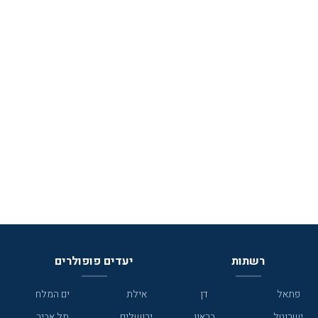
רשתות
יעדים פופולרים
פתאל
דן
אילת
ים המלח
ישרוטל
בראון
ירושלים
תל אביב