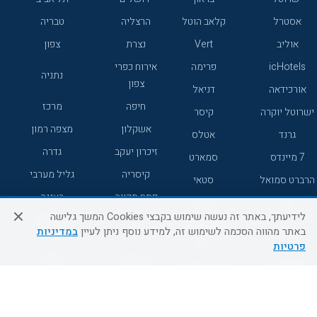
אסטרל
קלאב הוטל
הרצליה
טבריה
אוליב
Vert
נצרת
צפון
icHotels
פרימה
אירוח כפרי
נתניה
צפון
אורכידאה
דניאל
חיפה
מרכז
ישרוטל יוקרה
קיסר
אשקלון
מצפה רמון
גרנד
אטלס
זיכרון יעקב
גדרה
7 מיינדס
סמארט
קיסריה
גליל מערבי
הרברט סמואל
סטאי
פתח תקווה
רעננה
ג'יקוב
אברהם
לידיעתך, באתר זה נעשה שימוש בקבצי Cookies המשך גלישה
אירוח כפרי
מלונות ללא
בת-ים
באתר מהווה הסכמה לשימוש זה, למידע נוסף ניתן לעיין
במדיניות
מטיילים
דרום
רשת
פרטיות
באר שבע
אשדוד
C HOTEL
קראון פלאזה
רמת גן
נהריה
אפריקה ישראל
רוקסון
מעלות
אדם
Adar
עכו