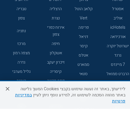
אסטרל
קלאב הוטל
הרצליה
טבריה
אוליב
Vert
נצרת
צפון
icHotels
פרימה
אירוח כפרי
נתניה
צפון
אורכידאה
דניאל
חיפה
מרכז
ישרוטל יוקרה
קיסר
אשקלון
מצפה רמון
גרנד
אטלס
זיכרון יעקב
גדרה
7 מיינדס
סמארט
קיסריה
גליל מערבי
הרברט סמואל
סטאי
פתח תקווה
רעננה
ג'יקוב
אברהם
לידיעתך, באתר זה נעשה שימוש בקבצי Cookies המשך גלישה
אירוח כפרי
מלונות ללא
בת-ים
באתר מהווה הסכמה לשימוש זה, למידע נוסף ניתן לעיין
במדיניות
מטיילים
דרום
רשת
פרטיות
באר שבע
אשדוד
C HOTEL
קראון פלאזה
רמת גן
נהריה
אפריקה ישראל
רוקסון
מעלות
אדם
Adar
עכו