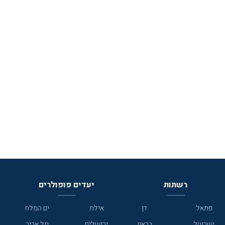
רשתות
יעדים פופולרים
פתאל
דן
אילת
ים המלח
ישרוטל
בראון
ירושלים
תל אביב