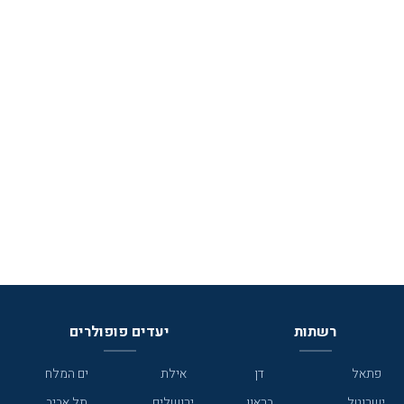
רשתות
יעדים פופולרים
פתאל
דן
אילת
ים המלח
ישרוטל
בראון
ירושלים
תל אביב