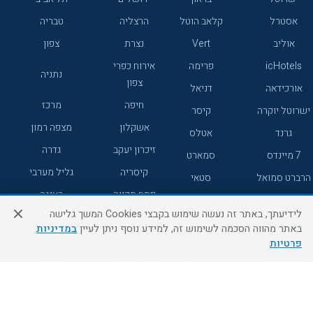
אסטרל
קלאב הוטל
הרצליה
טבריה
אוליב
Vert
נצרת
צפון
icHotels
פרימה
אירוח כפרי
נתניה
צפון
אורכידאה
דניאל
חיפה
מרכז
ישרוטל יוקרה
קיסר
אשקלון
מצפה רמון
גרנד
אטלס
זיכרון יעקב
גדרה
7 מיינדס
סמארט
קיסריה
גליל מערבי
הרברט סמואל
סטאי
פתח תקווה
רעננה
ג'יקוב
אברהם
לידיעתך, באתר זה נעשה שימוש בקבצי Cookies המשך גלישה
אירוח כפרי
מלונות ללא
בת-ים
באתר מהווה הסכמה לשימוש זה, למידע נוסף ניתן לעיין
במדיניות
מטיילים
דרום
רשת
פרטיות
באר שבע
אשדוד
C HOTEL
קראון פלאזה
רמת גן
נהריה
אפריקה ישראל
רוקסון
מעלות
אדם
Adar
עכו