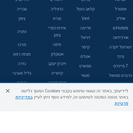
אסטרל
קלאב הוטל
הרצליה
טבריה
אוליב
Vert
נצרת
צפון
icHotels
פרימה
אירוח כפרי
נתניה
צפון
אורכידאה
דניאל
חיפה
מרכז
ישרוטל יוקרה
קיסר
אשקלון
מצפה רמון
גרנד
אטלס
זיכרון יעקב
גדרה
7 מיינדס
סמארט
קיסריה
גליל מערבי
הרברט סמואל
סטאי
פתח תקווה
רעננה
ג'יקוב
אברהם
לידיעתך, באתר זה נעשה שימוש בקבצי Cookies המשך גלישה
אירוח כפרי
מלונות ללא
בת-ים
באתר מהווה הסכמה לשימוש זה, למידע נוסף ניתן לעיין
במדיניות
מטיילים
דרום
רשת
פרטיות
באר שבע
אשדוד
C HOTEL
קראון פלאזה
רמת גן
נהריה
אפריקה ישראל
רוקסון
מעלות
אדם
Adar
עכו