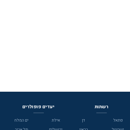
רשתות
יעדים פופולרים
פתאל
דן
אילת
ים המלח
ישרוטל
בראון
ירושלים
תל אביב