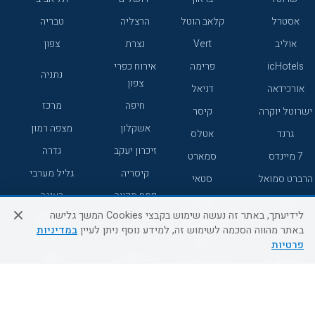
אסטרל
קלאב הוטל
הרצליה
טבריה
אוליב
Vert
נצרת
צפון
icHotels
פרימה
אירוח כפרי
נתניה
צפון
אורכידאה
דניאל
חיפה
מרכז
ישרוטל יוקרה
קיסר
אשקלון
מצפה רמון
גרנד
אטלס
זיכרון יעקב
גדרה
7 מיינדס
סמארט
קיסריה
גליל מערבי
הרברט סמואל
סטאי
פתח תקווה
רעננה
ג'יקוב
אברהם
לידיעתך, באתר זה נעשה שימוש בקבצי Cookies המשך גלישה
אירוח כפרי
מלונות ללא
בת-ים
באתר מהווה הסכמה לשימוש זה, למידע נוסף ניתן לעיין
במדיניות
מטיילים
דרום
רשת
פרטיות
באר שבע
אשדוד
C HOTEL
קראון פלאזה
רמת גן
נהריה
אפריקה ישראל
רוקסון
מעלות
אדם
Adar
עכו