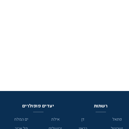
רשתות
יעדים פופולרים
פתאל
דן
אילת
ים המלח
ישרוטל
בראון
ירושלים
תל אביב