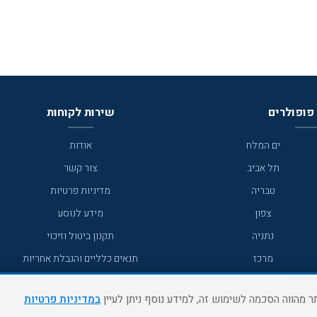
פופולרים
שירות לקוחות
ים המלח
אודות
תל אביב
צור קשר
טבריה
מדיניות פרטיות
צפון
מידע לנוסע
נתניה
תקנון ביטול וזיכוי
מרכז
תנאים כלליים והגבלת אחריות
מצפה רמון
תקנון מועדון לקוחות
במדיניות פרטיות
גדרה
מדריך היעדים