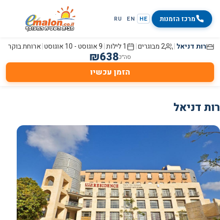
מרכז הזמנות
RU
EN
HE
רות דניאל
|
2 מבוגרים
|
1 לילות
|
9 אוגוסט
-
10 אוגוסט
|
ארוחת בוקר
₪
638
סה״כ
הזמן עכשיו
רות דניאל