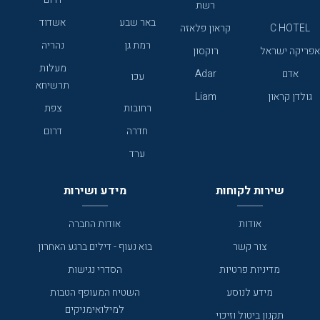
רשת
באר שבע
אשדוד
C HOTEL
קראון פלאזה
רמת גן
נהריה
אפריקה ישראל
רוקסון
מעלות
אדם
Adar
עכו
תרשיחא
גולדן קראון
Liam
רחובות
צפת
חדרה
דרום
ערד
שירות לקוחות
מידע ושירות
אודות
אודות החברה
צור קשר
בוא נעוף - דילים ברגע האחרון
מדיניות פרטיות
הסדרי נגישות
מידע לנוסע
השטיח המעופף הטבות
למילואימניקים
תקנון ביטול וזיכוי