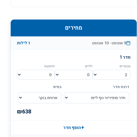
ויוצרות יחד הנאה קולינרית וחגיגה לעיניים. משכנות רות דניאל
מהווה אחד ממרכזי הכנסים והאירועים הטובים והיוקרתיים באזור
גוש דן. מבחר האולמות הקיים במלון, מתאים לכל סוגי האירועים,
עסקיים או פרטיים ולכמות משתנה של בין 60-500 מוזמנים,
מחירים
בהתאם לסגנון האירוע. אולם השגרה מתאים לקוקטיילים
ומתאפיין בעיצוב מודרני. באולם אנדרומדה, המשמש לפרקים גם
9 אוגוסט
-
10 אוגוסט
1 לילות
כבית כנסת, ניתן לערוך אירועים משפחתיים ומסורתיים. אולמות
חדר 1
המזרקה, הנמל והמגדלור מתאימים ללימוד בצוותא, לישיבות
ולכנסי עסקים אינטימיים. על גג משכנות רות דניאל נמצאת גולת
מבוגרים
ילדים
תינוקות
הכותרת של אולמות האירועים. אולם קסיופאה המפואר מתגאה
בנוף פנורמי מרהיב של יפו העתיקה, תל אביב והים התיכון ואין
דרגת חדר
בסיס
מושלם ורומנטי ממנו לעריכת חתונות, קוקטיילים וקבלות פנים.
לשירות אורחי המלון חנייה תת קרקעית חינם.
₪
638
+
הוסף חדר