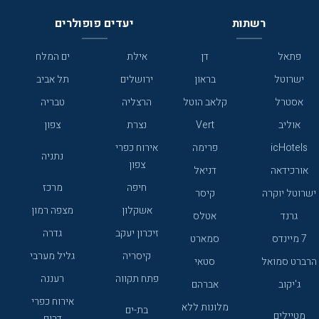
רשתות
יעדים פופולרים
פתאל
דן
אילת
ים המלח
ישרוטל
בראון
ירושלים
תל אביב
אסטרל
קלאב הוטל
הרצליה
טבריה
אוליב
Vert
נצרת
צפון
icHotels
פרימה
אירוח כפרי
נתניה
צפון
אורכידאה
דניאל
חיפה
מרכז
ישרוטל יוקרה
קיסר
אשקלון
מצפה רמון
גרנד
אטלס
זיכרון יעקב
גדרה
7 מיינדס
סמארט
קיסריה
גליל מערבי
הרברט סמואל
סטאי
פתח תקווה
רעננה
ג'יקוב
אברהם
אירוח כפרי
מלונות ללא
בת-ים
מטיילים
דרום