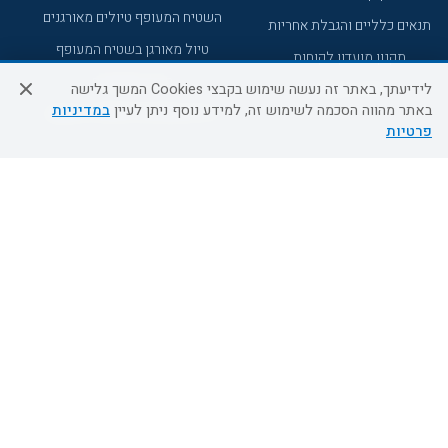
השטיח המעופף טיולים מאורגנים
תנאים כלליים והגבלת אחריות
טיול מאורגן בשטיח המעופף
תקנון מועדון לקוחות
טיולי מאורגנים
מדריך היעדים
לידיעתך, באתר זה נעשה שימוש בקבצי Cookies המשך גלישה
באתר מהווה הסכמה לשימוש זה, למידע נוסף ניתן לעיין
במדיניות
טיולים מאורגנים השטיח המעופף
פרטיות
מוקד הזמנות
0509995241
א'-ה' 09:00-18:00