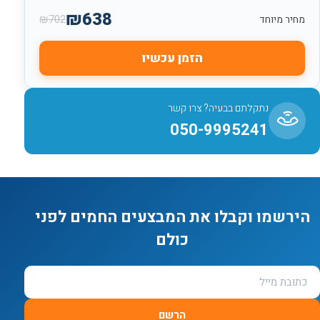
₪
638
₪
702
מחיר מיוחד
הזמן עכשיו
נתקלתם בבעיה? צרו קשר
050-9995241
הירשמו וקבלו את המבצעים החמים לפני
כולם
הרשם