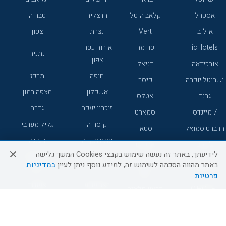
אסטרל
קלאב הוטל
הרצליה
טבריה
אוליב
Vert
נצרת
צפון
icHotels
פרימה
אירוח כפרי
נתניה
צפון
אורכידאה
דניאל
חיפה
מרכז
ישרוטל יוקרה
קיסר
אשקלון
מצפה רמון
גרנד
אטלס
זיכרון יעקב
גדרה
7 מיינדס
סמארט
קיסריה
גליל מערבי
הרברט סמואל
סטאי
פתח תקווה
רעננה
ג'יקוב
אברהם
לידיעתך, באתר זה נעשה שימוש בקבצי Cookies המשך גלישה
אירוח כפרי
מלונות ללא
בת-ים
באתר מהווה הסכמה לשימוש זה, למידע נוסף ניתן לעיין
במדיניות
מטיילים
דרום
רשת
פרטיות
באר שבע
אשדוד
C HOTEL
קראון פלאזה
רמת גן
נהריה
אפריקה ישראל
רוקסון
מעלות
אדם
Adar
עכו