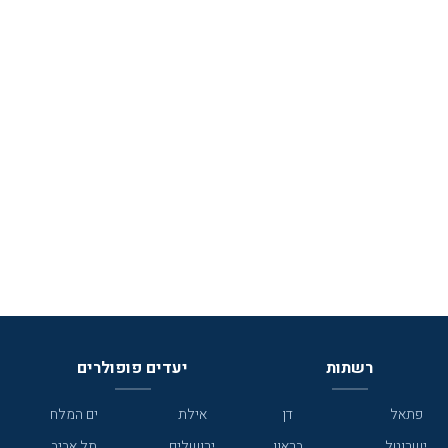
רשתות
יעדים פופולרים
פתאל
דן
אילת
ים המלח
ישרוטל
בראון
ירושלים
תל אביב