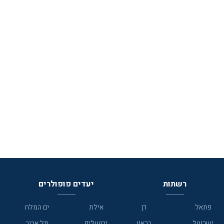
רשתות
יעדים פופולרים
פתאל
דן
אילת
ים המלח
ישרוטל
בראון
ירושלים
תל אביב