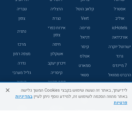
אסטרל
קלאב הוטל
הרצליה
טבריה
אוליב
Vert
נצרת
צפון
icHotels
פרימה
אירוח כפרי
נתניה
צפון
אורכידאה
דניאל
חיפה
מרכז
ישרוטל יוקרה
קיסר
אשקלון
מצפה רמון
גרנד
אטלס
זיכרון יעקב
גדרה
7 מיינדס
סמארט
קיסריה
גליל מערבי
הרברט סמואל
סטאי
פתח תקווה
רעננה
ג'יקוב
אברהם
לידיעתך, באתר זה נעשה שימוש בקבצי Cookies המשך גלישה
אירוח כפרי
מלונות ללא
בת-ים
באתר מהווה הסכמה לשימוש זה, למידע נוסף ניתן לעיין
במדיניות
מטיילים
דרום
רשת
פרטיות
באר שבע
אשדוד
C HOTEL
קראון פלאזה
רמת גן
נהריה
אפריקה ישראל
רוקסון
מעלות
אדם
Adar
עכו