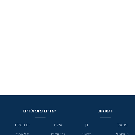
רשתות
יעדים פופולרים
פתאל
דן
אילת
ים המלח
ישרוטל
בראון
ירושלים
תל אביב