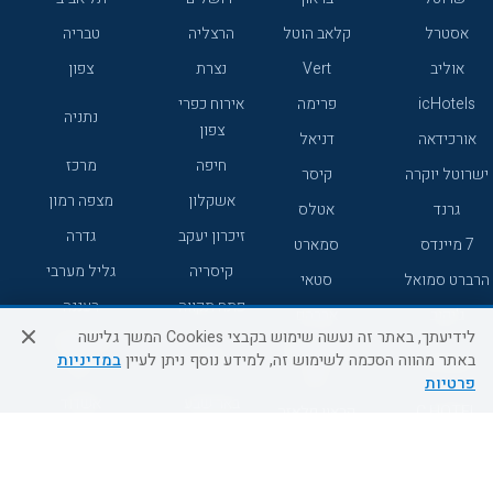
אסטרל
קלאב הוטל
הרצליה
טבריה
אוליב
Vert
נצרת
צפון
icHotels
פרימה
אירוח כפרי
נתניה
צפון
אורכידאה
דניאל
חיפה
מרכז
ישרוטל יוקרה
קיסר
אשקלון
מצפה רמון
גרנד
אטלס
זיכרון יעקב
גדרה
7 מיינדס
סמארט
קיסריה
גליל מערבי
הרברט סמואל
סטאי
פתח תקווה
רעננה
ג'יקוב
אברהם
לידיעתך, באתר זה נעשה שימוש בקבצי Cookies המשך גלישה
אירוח כפרי
מלונות ללא
בת-ים
באתר מהווה הסכמה לשימוש זה, למידע נוסף ניתן לעיין
במדיניות
מטיילים
דרום
רשת
פרטיות
באר שבע
אשדוד
C HOTEL
קראון פלאזה
רמת גן
נהריה
אפריקה ישראל
רוקסון
מעלות
אדם
Adar
עכו