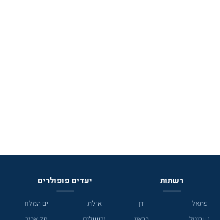
רשתות
יעדים פופולרים
פתאל
דן
אילת
ים המלח
ישרוטל
בראון
ירושלים
תל אביב