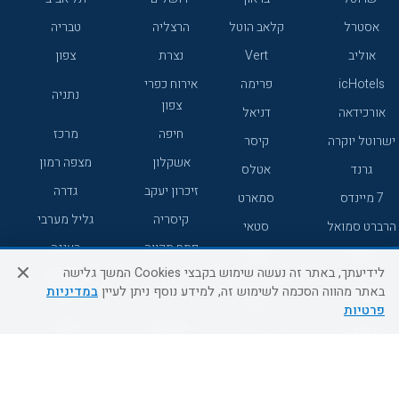
אסטרל
קלאב הוטל
הרצליה
טבריה
אוליב
Vert
נצרת
צפון
icHotels
פרימה
אירוח כפרי
נתניה
צפון
אורכידאה
דניאל
חיפה
מרכז
ישרוטל יוקרה
קיסר
אשקלון
מצפה רמון
גרנד
אטלס
זיכרון יעקב
גדרה
7 מיינדס
סמארט
קיסריה
גליל מערבי
הרברט סמואל
סטאי
פתח תקווה
רעננה
ג'יקוב
אברהם
לידיעתך, באתר זה נעשה שימוש בקבצי Cookies המשך גלישה
אירוח כפרי
מלונות ללא
בת-ים
באתר מהווה הסכמה לשימוש זה, למידע נוסף ניתן לעיין
במדיניות
מטיילים
דרום
רשת
פרטיות
באר שבע
אשדוד
C HOTEL
קראון פלאזה
רמת גן
נהריה
אפריקה ישראל
רוקסון
מעלות
אדם
Adar
עכו