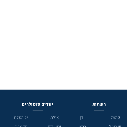
רשתות
יעדים פופולרים
פתאל
דן
אילת
ים המלח
ישרוטל
בראון
ירושלים
תל אביב