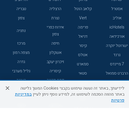
אסטרל
קלאב הוטל
הרצליה
טבריה
אוליב
Vert
נצרת
צפון
icHotels
פרימה
אירוח כפרי
נתניה
צפון
אורכידאה
דניאל
חיפה
מרכז
ישרוטל יוקרה
קיסר
אשקלון
מצפה רמון
גרנד
אטלס
זיכרון יעקב
גדרה
7 מיינדס
סמארט
קיסריה
גליל מערבי
הרברט סמואל
סטאי
פתח תקווה
רעננה
ג'יקוב
אברהם
לידיעתך, באתר זה נעשה שימוש בקבצי Cookies המשך גלישה
אירוח כפרי
מלונות ללא
בת-ים
באתר מהווה הסכמה לשימוש זה, למידע נוסף ניתן לעיין
במדיניות
מטיילים
דרום
רשת
פרטיות
באר שבע
אשדוד
C HOTEL
קראון פלאזה
רמת גן
נהריה
אפריקה ישראל
רוקסון
מעלות
אדם
Adar
עכו