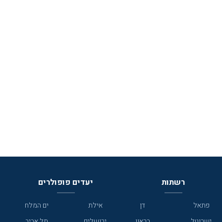
רשתות
יעדים פופולרים
פתאל
דן
אילת
ים המלח
ישרוטל
בראון
ירושלים
תל אביב