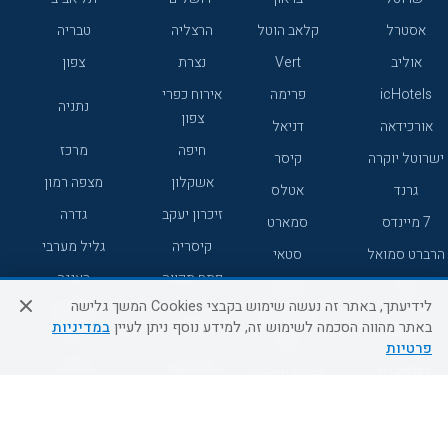
אסטרל
קלאב הוטל
הרצליה
טבריה
אוליב
Vert
נצרת
צפון
icHotels
פרימה
אירוח כפרי
נתניה
צפון
אורכידאה
דניאל
חיפה
מרכז
ישרוטל יוקרה
קיסר
אשקלון
מצפה רמון
גרנד
אטלס
זיכרון יעקב
גדרה
7 מיינדס
סמארט
קיסריה
גליל מערבי
הרברט סמואל
סטאי
פתח תקווה
רעננה
ג'יקוב
אברהם
לידיעתך, באתר זה נעשה שימוש בקבצי Cookies המשך גלישה
אירוח כפרי
מלונות ללא
בת-ים
באתר מהווה הסכמה לשימוש זה, למידע נוסף ניתן לעיין
במדיניות
מטיילים
דרום
רשת
פרטיות
באר שבע
אשדוד
C HOTEL
קראון פלאזה
רמת גן
נהריה
אפריקה ישראל
רוקסון
מעלות
אדם
Adar
עכו