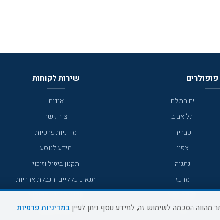
פופולרים
שירות לקוחות
ים המלח
אודות
תל אביב
צור קשר
טבריה
מדיניות פרטיות
צפון
מידע לנוסע
נתניה
תקנון ביטול וזיכוי
מרכז
תנאים כלליים והגבלת אחריות
מצפה רמון
תקנון מועדון לקוחות
במדיניות פרטיות
גדרה
מדריך היעדים