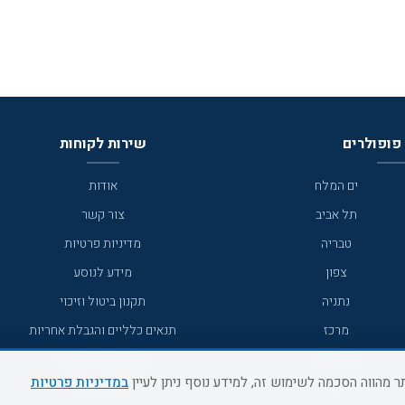
פופולרים
שירות לקוחות
ים המלח
אודות
תל אביב
צור קשר
טבריה
מדיניות פרטיות
צפון
מידע לנוסע
נתניה
תקנון ביטול וזיכוי
מרכז
תנאים כלליים והגבלת אחריות
מצפה רמון
תקנון מועדון לקוחות
במדיניות פרטיות
גדרה
מדריך היעדים